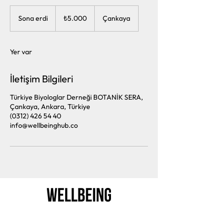
₺5.000
Türk
Sona erdi
S
₺5.000
Çankaya
lirası
o
n
a
Yer var
e
r
d
İletişim Bilgileri
i
Türkiye Biyologlar Derneği BOTANİK SERA,
Çankaya, Ankara, Türkiye
(0312) 426 54 40
info@wellbeinghub.co